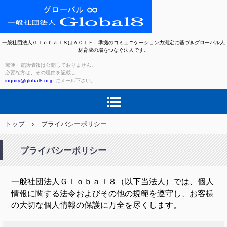
一般社団法人Ｇｌｏｂａｌ８はＡＣＴＦＬ準拠のコミュニケーション力測定に基づきグローバル人
材育成の場をつなぐ法人です。
郵便・電話情報は公開しておりません。
必要な方は、その理由を記載し
inquiry@global8.or.jp
にメール下さい。
トップ
›
プライバシーポリシー
プライバシーポリシー
一般社団法人Ｇｌｏｂａｌ８（以下当法人）では、個人
情報に関する法令およびその他の規範を遵守し、お客様
の大切な個人情報の保護に万全を尽くします。