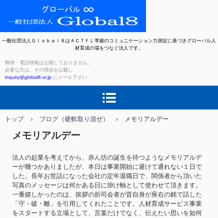
一般社団法人Ｇｌｏｂａｌ８はＡＣＴＦＬ準拠のコミュニケーション力測定に基づきグローバル人
材育成の場をつなぐ法人です。
郵便・電話情報は公開しておりません。
必要な方は、その理由を記載し
inquiry@global8.or.jp
にメール下さい。
トップ
›
ブログ（硬軟取り混ぜ）
›
メモリアルデー
メモリアルデー
法人の起業を考えてから、赤ん坊の誕生を待つようなメモリアルデ
ーが幾つかありましたが、本日は事業開始に避けて通れない１日で
した。長年お世話になった会社の定年退職日で、関係者から頂いた
写真のメッセージは何かある日に掛け軸として使わせて頂きます。
一番嬉しかったのは、挨拶の折司会者が昔自身が座右の銘で話した
「守・破・離」を引用してくれたことです。人材育成サービス事業
をスタートする立場として、言葉だけでなく、伝えたい思いを如何